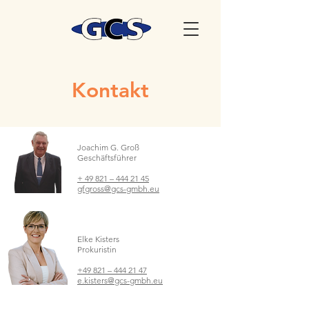
Kontakt
Joachim G. Groß
Geschäftsführer
+ 49 821 – 444 21 45
gfgross@gcs-gmbh.eu
Elke Kisters
Prokuristin
+49 821 – 444 21 47
e.kisters@gcs-gmbh.eu