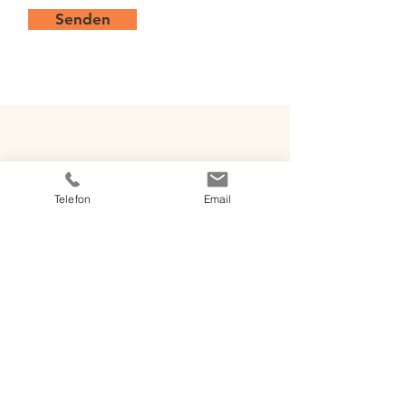
Senden
Telefon
Email
GCS Gross Catering und Service GmbH
Bergiusstraße 13
86199 Augsburg