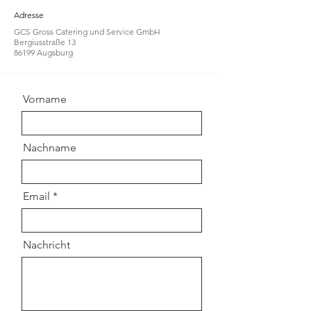
Adresse
GCS Gross Catering und Service GmbH
Bergiusstraße 13
86199 Augsburg
Vorname
Nachname
Email
Nachricht